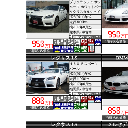
プリクラッシュ サン
ルーフ ホワイトパー
ルクリスタルシャイ
H26(2014)年式
走行3000km
検2017年8月迄
熊本県- 中古車
万
消費税込価格
万円
消費税込価格
レクサス LS
BM
４６０ Ｆスポーツ
パール
H26(2014)年式
走行11000km
検2017年6月迄
福岡県- 中古車
万円
消費税込価格
万
消費税込価格
レクサス LS
メルセデ