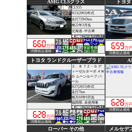
AMG CLSクラス
トヨタ
CLS55
H15(2003)年式
走行72943km
検22年3月迄
北海道- 中古車
万円
万
消費税込価格
消費税込価格
トヨタ ランドクルーザープラド
A
２．８ ＴＺ－Ｇ デ
ィーゼルターボ ４Ｗ
Ｄ ムーンルーフ パ
ール
H27(2015)年式
走行7km
検2018年9月迄
福岡県- 未使用車
万
消費税込価格
万円
消費税込価格
ローバー その他
メルセデス