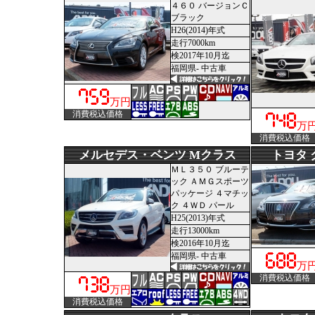
４６０ バージョンＣ
ブラック
H26(2014)年式
走行7000km
検2017年10月迄
福岡県- 中古車
万円
消費税込価格
万
消費税込価格
メルセデス・ベンツ Mクラス
トヨタ
ＭＬ３５０ ブルーテ
ック ＡＭＧスポーツ
パッケージ ４マチッ
ク ４ＷＤ パール
H25(2013)年式
走行13000km
検2016年10月迄
福岡県- 中古車
万
消費税込価格
万円
消費税込価格