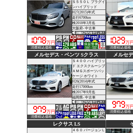
Ｓ５５０Ｌ プラグイ
ンハイブリッド
H27(2015)年式
走行6700km
検2018年3月迄
大阪府- 中古車
万円
万
消費税込価格
消費税込価格
メルセデス・ベンツ Sクラス
メルセデ
Ｓ４００ ハイブリッ
ド エクスクルーシブ
ＡＭＧスポーツパッ
ケージ ホワイト
H26(2014)年式
走行17000km
検2017年9月迄
福岡県- 中古車
万
万円
消費税込価格
消費税込価格
レクサス LS
４６０ バージョンＬ