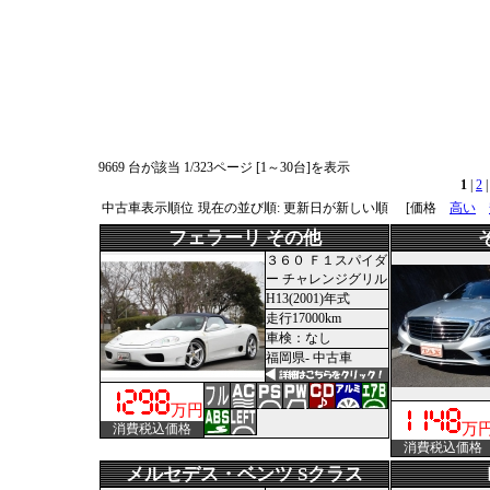
9669 台が該当 1/323ページ [1～30台]を表示
1
|
2
中古車表示順位
現在の並び順: 更新日が新しい順
[価格
高い
フェラーリ その他
３６０ Ｆ１スパイダ
ー チャレンジグリル
H13(2001)年式
走行17000km
車検：なし
福岡県- 中古車
万円
万
消費税込価格
消費税込価格
メルセデス・ベンツ Sクラス