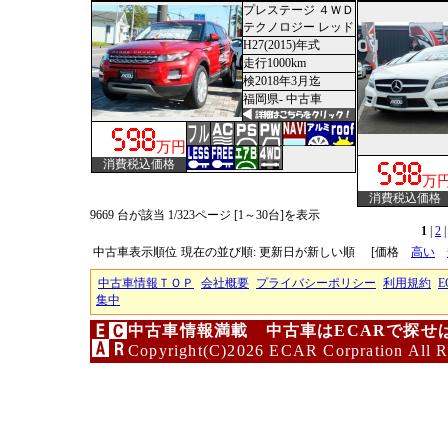
プレステージ ４ＷＤ
テクノロジー レッド
H27(2015)年式
走行1000km
検2018年3月迄
福岡県- 中古車
万円
消費税込価格
万
消費税込価格
9669 台が該当 1/323ページ [1～30台]を表示
1
|
2
中古車表示順位
現在の並び順: 更新日が新しい順
[価格
高い
中古車情報ＴＯＰ
会社概要
プライバシーポリシー
利用規約
E
集中
中古車情報満載 中古車はECARで探せ
Copyright(C)2026 ECAR Corpration All R