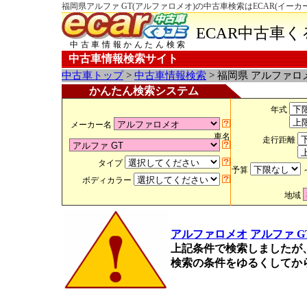
福岡県アルファ GT(アルファロメオ)の中古車検索はECAR(イーカ
ECAR中古車
中古車情報かんたん検索
中古車情報検索サイト
中古車トップ
>
中古車情報検索
> 福岡県 アルファロ
かんたん検索システム
年式
メーカー名
車名
走行距離
タイプ
予算
ボディカラー
地域
アルファロメオ
アルファ G
上記条件で検索しましたが
検索の条件をゆるくしてか