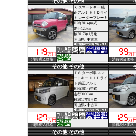
その他 その他
Ｘ スマートキー 純
正アルミ ＨＩＤライ
ト レーダーブレーキ
H26(2014)年式
走行120km
検2017年1月迄
岡山県- 中古車
万円
万
消費税込価格
消費税込価格
その他 その他
ＴＳ ターボ車 スマ
ートキー ＨＩＤライ
ト 純正アルミ
H26(2014)年式
走行3000km
検2017年9月迄
岡山県- 中古車
万円
万
消費税込価格
消費税込価格
その他 その他