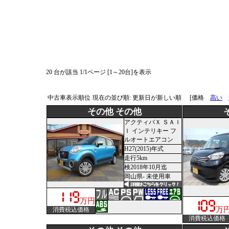
20 台が該当 1/1ページ [1～20台]を表示
中古車表示順位
現在の並び順: 更新日が新しい順
[価格
高い
その他 その他
アクティバＸ ＳＡＩ
Ｉ インテリキー フ
ルオートエアコン
H27(2015)年式
走行5km
検2018年10月迄
岡山県- 未使用車
万円
万
消費税込価格
消費税込価格