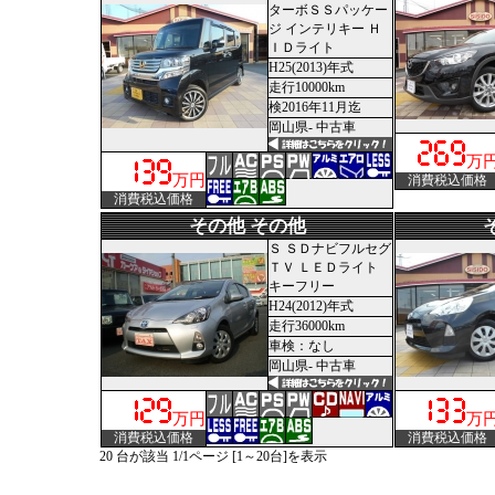
ターボＳＳパッケー
ジ インテリキー Ｈ
ＩＤライト
H25(2013)年式
走行10000km
検2016年11月迄
岡山県- 中古車
万
万円
消費税込価格
消費税込価格
その他 その他
Ｓ ＳＤナビフルセグ
ＴＶ ＬＥＤライト
キーフリー
H24(2012)年式
走行36000km
車検：なし
岡山県- 中古車
万円
万
消費税込価格
消費税込価格
20 台が該当 1/1ページ [1～20台]を表示