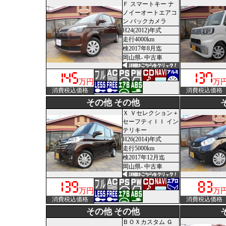
Ｆ スマートキー ナ
ノイーオートエアコ
ン バックカメラ
H24(2012)年式
走行4000km
検2017年8月迄
岡山県- 中古車
万円
万
消費税込価格
消費税込価格
その他 その他
Ｘ Ｖセレクション＋
セーフティＩＩ イン
テリキー
H26(2014)年式
走行5000km
検2017年12月迄
岡山県- 中古車
万円
万
消費税込価格
消費税込価格
その他 その他
ＢＯＸカスタム Ｇ