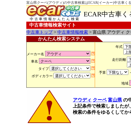
富山県クーペ(アウディ)の中古車検索はECAR(イーカー)中古車く
ECAR中古車
中古車情報かんたん検索
中古車情報検索サイト
中古車トップ
>
中古車情報検索
> 富山県 アウディ 
かんたん検索システム
年式
メーカー名
走行距離
車名
タイプ
予算
ボディカラー
地域
アウディ
クーペ
富山県
の
上記条件で検索しましたが
検索の条件をゆるくしてか