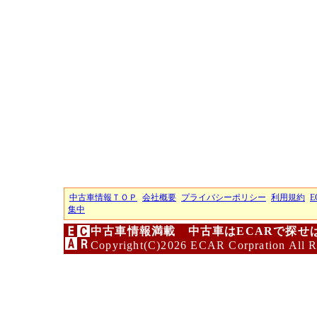
中古車情報ＴＯＰ
会社概要
プライバシーポリシー
利用規約
E
集中
中古車情報満載 中古車はECARで探せ
Copyright(C)2026 ECAR Corpration All R