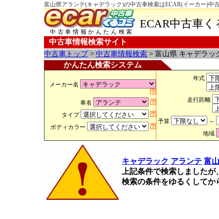
富山県アランテ(キャデラック)の中古車検索はECAR(イーカー)中
ECAR中古車
中古車情報かんたん検索
中古車情報検索サイト
中古車トップ
>
中古車情報検索
> 富山県 キャデラッ
かんたん検索システム
年式
メーカー名
走行距離
車名
タイプ
予算
～
ボディカラー
地域
キャデラック
アランテ
富
上記条件で検索しましたが
検索の条件をゆるくしてか