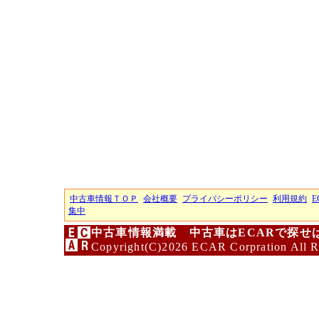
中古車情報ＴＯＰ
会社概要
プライバシーポリシー
利用規約
E
集中
中古車情報満載 中古車はECARで探せ
Copyright(C)2026 ECAR Corpration All R