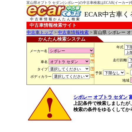
富山県オプトラ セダン(シボレー)の中古車検索はECAR(イーカー
ECAR中古車
中古車情報かんたん検索
中古車情報検索サイト
中古車トップ
>
中古車情報検索
> 富山県 シボレー 
かんたん検索システム
年式
メーカー名
走行距離
車名
タイプ
予算
～
ボディカラー
地域
シボレー
オプトラ セダン
上記条件で検索しましたが
検索の条件をゆるくしてか