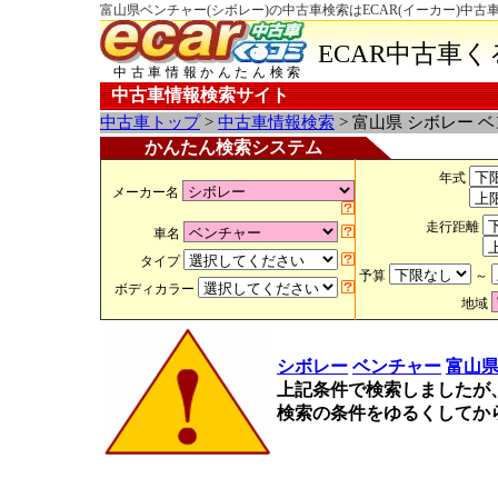
富山県ベンチャー(シボレー)の中古車検索はECAR(イーカー)中古
ECAR中古車
中古車情報かんたん検索
中古車情報検索サイト
中古車トップ
>
中古車情報検索
> 富山県 シボレー 
かんたん検索システム
年式
メーカー名
走行距離
車名
タイプ
予算
～
ボディカラー
地域
シボレー
ベンチャー
富山
上記条件で検索しましたが
検索の条件をゆるくしてか