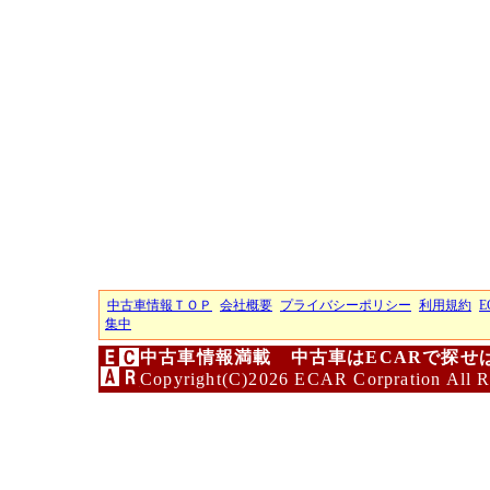
中古車情報ＴＯＰ
会社概要
プライバシーポリシー
利用規約
E
集中
中古車情報満載 中古車はECARで探せ
Copyright(C)2026 ECAR Corpration All R