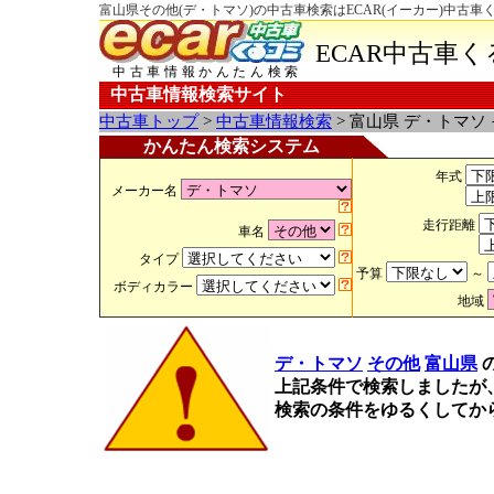
富山県その他(デ・トマソ)の中古車検索はECAR(イーカー)中古車
ECAR中古車
中古車情報かんたん検索
中古車情報検索サイト
中古車トップ
>
中古車情報検索
> 富山県 デ・トマソ
かんたん検索システム
年式
メーカー名
走行距離
車名
タイプ
予算
～
ボディカラー
地域
デ・トマソ
その他
富山県
上記条件で検索しましたが
検索の条件をゆるくしてか