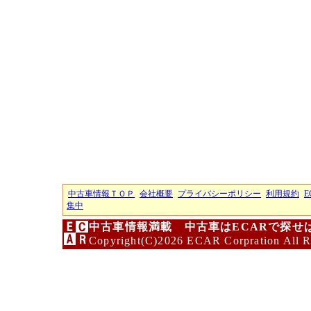
中古車情報ＴＯＰ
会社概要
プライバシーポリシー
利用規約
E
集中
中古車情報満載 中古車はECARで探せ
Copyright(C)2026 ECAR Corpration All R