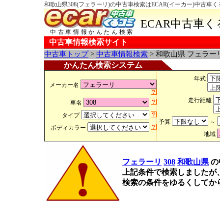
和歌山県308(フェラーリ)の中古車検索はECAR(イーカー)中古車
ECAR中古車
中古車情報かんたん検索
中古車情報検索サイト
中古車トップ
>
中古車情報検索
> 和歌山県 フェラーリ
かんたん検索システム
年式
メーカー名
走行距離
車名
タイプ
予算
～
ボディカラー
地域
フェラーリ
308
和歌山県
の
上記条件で検索しましたが
検索の条件をゆるくしてか