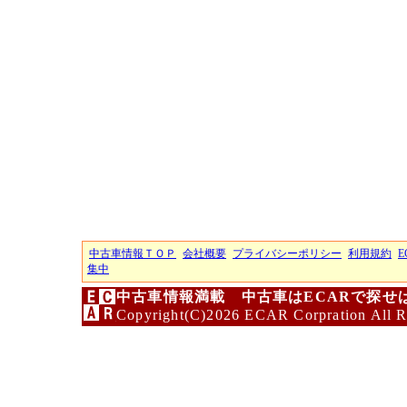
中古車情報ＴＯＰ
会社概要
プライバシーポリシー
利用規約
E
集中
中古車情報満載 中古車はECARで探せ
Copyright(C)2026 ECAR Corpration All R