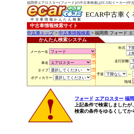
福岡県エアロスター(フォード)の中古車検索はECAR(イーカー)中
ECAR中古車
中古車情報かんたん検索
中古車情報検索サイト
中古車トップ
>
中古車情報検索
> 福岡県 フォード 
かんたん検索システム
年式
メーカー名
走行距離
車名
タイプ
予算
～
ボディカラー
地域
フォード
エアロスター
福
上記条件で検索しましたが
検索の条件をゆるくしてか