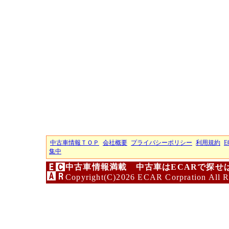
中古車情報ＴＯＰ
会社概要
プライバシーポリシー
利用規約
E
集中
中古車情報満載 中古車はECARで探せ
Copyright(C)2026 ECAR Corpration All R