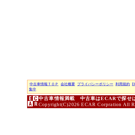
中古車情報ＴＯＰ
会社概要
プライバシーポリシー
利用規約
E
集中
中古車情報満載 中古車はECARで探せ
Copyright(C)2026 ECAR Corpration All R