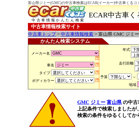
富山県ジミー(GMC)の中古車検索はECAR(イーカー)中古車くるコ
ECAR中古車
中古車情報かんたん検索
中古車情報検索サイト
中古車トップ
>
中古車情報検索
> 富山県 GMC ジミ
かんたん検索システム
年式
メーカー名
走行距離
車名
タイプ
予算
～
ボディカラー
地域
GMC
ジミー
富山県
の中古
上記条件で検索しましたが
検索の条件をゆるくしてか