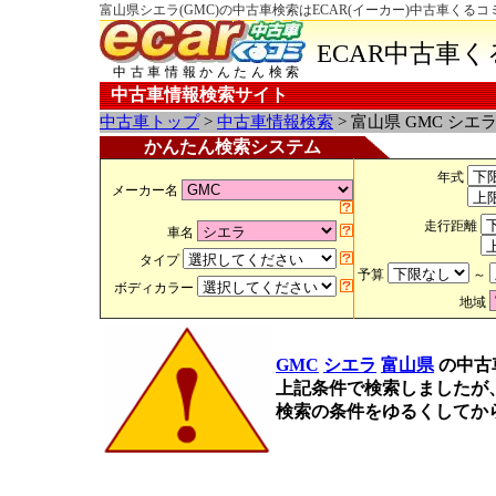
富山県シエラ(GMC)の中古車検索はECAR(イーカー)中古車くるコ
ECAR中古車
中古車情報かんたん検索
中古車情報検索サイト
中古車トップ
>
中古車情報検索
> 富山県 GMC シエ
かんたん検索システム
年式
メーカー名
走行距離
車名
タイプ
予算
～
ボディカラー
地域
GMC
シエラ
富山県
の中古
上記条件で検索しましたが
検索の条件をゆるくしてか