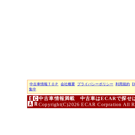
中古車情報ＴＯＰ
会社概要
プライバシーポリシー
利用規約
E
集中
中古車情報満載 中古車はECARで探せ
Copyright(C)2026 ECAR Corpration All R