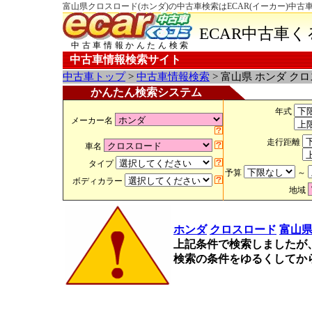
富山県クロスロード(ホンダ)の中古車検索はECAR(イーカー)中古
ECAR中古車
中古車情報かんたん検索
中古車情報検索サイト
中古車トップ
>
中古車情報検索
> 富山県 ホンダ ク
かんたん検索システム
年式
メーカー名
走行距離
車名
タイプ
予算
～
ボディカラー
地域
ホンダ
クロスロード
富山
上記条件で検索しましたが
検索の条件をゆるくしてか