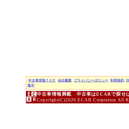
中古車情報ＴＯＰ
会社概要
プライバシーポリシー
利用規約
E
集中
中古車情報満載 中古車はECARで探せ
Copyright(C)2026 ECAR Corpration All R