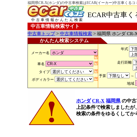
福岡県CR-X(ホンダ)の中古車検索はECAR(イーカー)中古車くるコ
ECAR中古車
中古車情報かんたん検索
中古車情報検索サイト
中古車トップ
>
中古車情報検索
> 福岡県 ホンダ CR
かんたん検索システム
年式
メーカー名
走行距離
車名
タイプ
予算
～
ボディカラー
地域
ホンダ
CR-X
福岡県
の中古
上記条件で検索しましたが
検索の条件をゆるくしてか