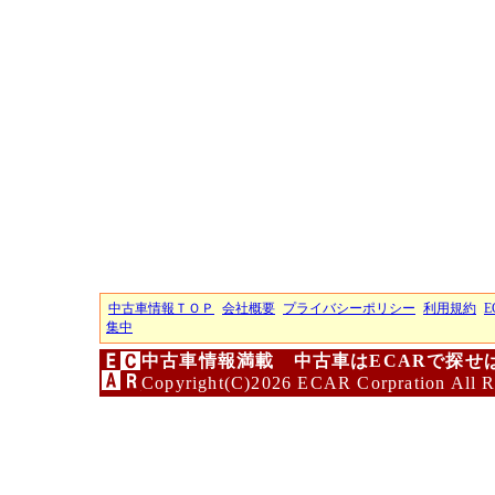
中古車情報ＴＯＰ
会社概要
プライバシーポリシー
利用規約
E
集中
中古車情報満載 中古車はECARで探せ
Copyright(C)2026 ECAR Corpration All R