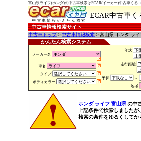
富山県ライフ(ホンダ)の中古車検索はECAR(イーカー)中古車くる
ECAR中古車
中古車情報かんたん検索
中古車情報検索サイト
中古車トップ
>
中古車情報検索
> 富山県 ホンダ ラ
かんたん検索システム
年式
メーカー名
走行距離
車名
タイプ
予算
～
ボディカラー
地域
ホンダ
ライフ
富山県
の中
上記条件で検索しましたが
検索の条件をゆるくしてか