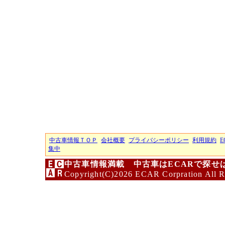
中古車情報ＴＯＰ
会社概要
プライバシーポリシー
利用規約
E
集中
中古車情報満載 中古車はECARで探せ
Copyright(C)2026 ECAR Corpration All R