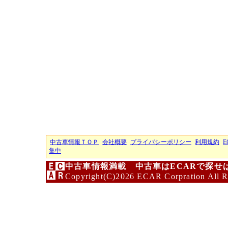
中古車情報ＴＯＰ
会社概要
プライバシーポリシー
利用規約
E
集中
中古車情報満載 中古車はECARで探せ
Copyright(C)2026 ECAR Corpration All R