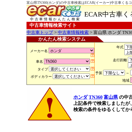
富山県TN360(ホンダ)の中古車検索はECAR(イーカー)中古車くる
ECAR中古車
中古車情報かんたん検索
中古車情報検索サイト
中古車トップ
>
中古車情報検索
> 富山県 ホンダ TN3
かんたん検索システム
年式
メーカー名
走行距離
車名
タイプ
予算
～
ボディカラー
地域
ホンダ
TN360
富山県
の中
上記条件で検索しましたが
検索の条件をゆるくしてか