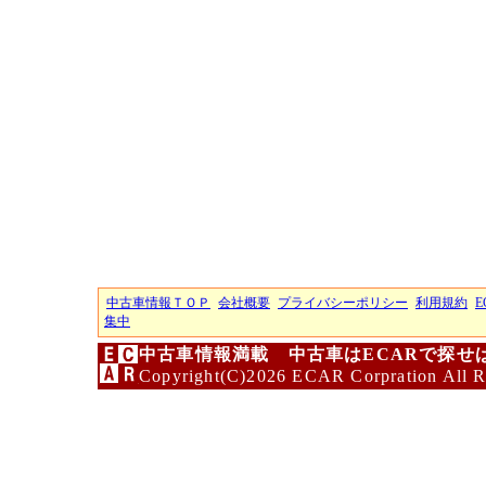
中古車情報ＴＯＰ
会社概要
プライバシーポリシー
利用規約
E
集中
中古車情報満載 中古車はECARで探せ
Copyright(C)2026 ECAR Corpration All R