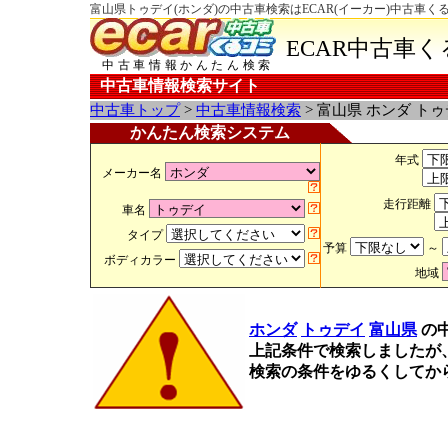
富山県トゥデイ(ホンダ)の中古車検索はECAR(イーカー)中古車く
ECAR中古車
中古車情報かんたん検索
中古車情報検索サイト
中古車トップ
>
中古車情報検索
> 富山県 ホンダ ト
かんたん検索システム
年式
メーカー名
走行距離
車名
タイプ
予算
～
ボディカラー
地域
ホンダ
トゥデイ
富山県
の
上記条件で検索しましたが
検索の条件をゆるくしてか