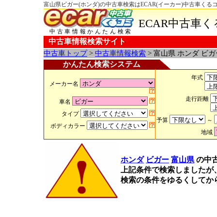
富山県ビガー(ホンダ)の中古車検索はECAR(イーカー)中古車くる
ECAR中古車
中古車情報かんたん検索
中古車情報検索サイト
中古車トップ
>
中古車情報検索
> 富山県 ホンダ ビ
かんたん検索システム
年式
メーカー名
走行距離
車名
タイプ
予算
～
ボディカラー
地域
ホンダ
ビガー
富山県
の中
上記条件で検索しましたが
検索の条件をゆるくしてか