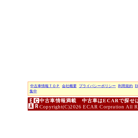
中古車情報ＴＯＰ
会社概要
プライバシーポリシー
利用規約
E
集中
中古車情報満載 中古車はECARで探せ
Copyright(C)2026 ECAR Corpration All R