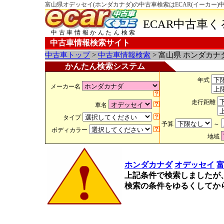
富山県オデッセイ(ホンダカナダ)の中古車検索はECAR(イーカー)
ECAR中古車
中古車情報かんたん検索
中古車情報検索サイト
中古車トップ
>
中古車情報検索
> 富山県 ホンダカナ
かんたん検索システム
年式
メーカー名
走行距離
車名
タイプ
予算
～
ボディカラー
地域
ホンダカナダ
オデッセイ
上記条件で検索しましたが
検索の条件をゆるくしてか