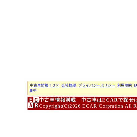
中古車情報ＴＯＰ
会社概要
プライバシーポリシー
利用規約
E
集中
中古車情報満載 中古車はECARで探せ
Copyright(C)2026 ECAR Corpration All R