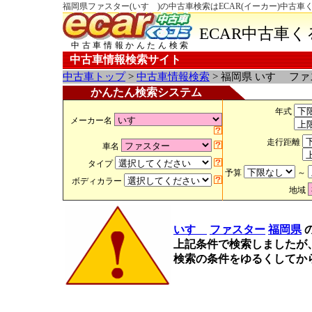
福岡県ファスター(いすゞ)の中古車検索はECAR(イーカー)中古車
ECAR中古車
中古車情報かんたん検索
中古車情報検索サイト
中古車トップ
>
中古車情報検索
> 福岡県 いすゞ フ
かんたん検索システム
年式
メーカー名
走行距離
車名
タイプ
予算
～
ボディカラー
地域
いすゞ
ファスター
福岡県
上記条件で検索しましたが
検索の条件をゆるくしてか