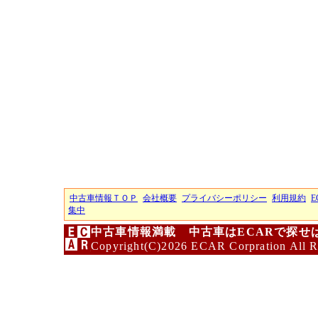
中古車情報ＴＯＰ
会社概要
プライバシーポリシー
利用規約
E
集中
中古車情報満載 中古車はECARで探せ
Copyright(C)2026 ECAR Corpration All R