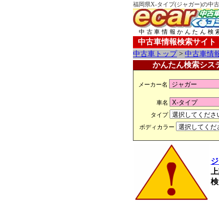
福岡県X-タイプ(ジャガー)の中
中古車情報かんたん検
中古車情報検索サイト
中古車トップ
>
中古車情
かんたん検索シス
メーカー名
車名
タイプ
ボディカラー
ジ
上
検