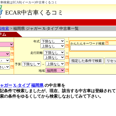
古車検索はECAR(イーカー)中古車くるコミ
ECAR中古車くるコミ
索
報検索
> 福岡県 ジャガー X-タイプ 中古車一覧
テム
年式
～
かんたんキーワード検索
走行距離
～
予算
～
地域
ャガー
X-タイプ
福岡県
の中古車を
記条件で検索しましたが、現在、該当する中古車は登録されて
索の条件をゆるくしてから検索しなおしてみて下さい。