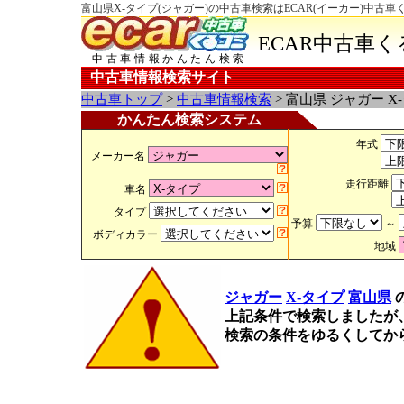
富山県X-タイプ(ジャガー)の中古車検索はECAR(イーカー)中古車
ECAR中古車
中古車情報かんたん検索
中古車情報検索サイト
中古車トップ
>
中古車情報検索
> 富山県 ジャガー X
かんたん検索システム
年式
メーカー名
走行距離
車名
タイプ
予算
～
ボディカラー
地域
ジャガー
X-タイプ
富山県
上記条件で検索しましたが
検索の条件をゆるくしてか