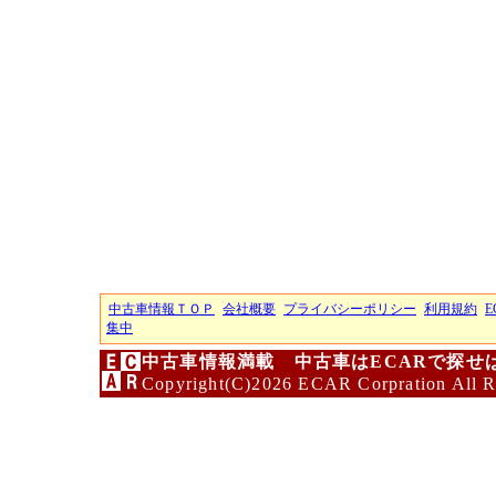
中古車情報ＴＯＰ
会社概要
プライバシーポリシー
利用規約
E
集中
中古車情報満載 中古車はECARで探せ
Copyright(C)2026 ECAR Corpration All R