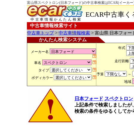
富山県スペクトロン(日本フォード)の中古車検索はECAR(イーカー
ECAR中古車
中古車情報かんたん検索
中古車情報検索サイト
中古車トップ
>
中古車情報検索
> 富山県 日本フォー
かんたん検索システム
年式
メーカー名
走行距離
車名
タイプ
予算
～
ボディカラー
地域
日本フォード
スペクトロン
上記条件で検索しましたが
検索の条件をゆるくしてか