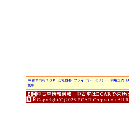
中古車情報ＴＯＰ
会社概要
プライバシーポリシー
利用規約
E
集中
中古車情報満載 中古車はECARで探せ
Copyright(C)2026 ECAR Corpration All R