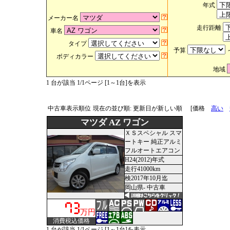
年式
メーカー名
走行距離
車名
タイプ
予算
ボディカラー
地域
1 台が該当 1/1ページ [1～1台]を表示
中古車表示順位
現在の並び順: 更新日が新しい順
[価格
高い
マツダ AZ ワゴン
ＸＳスペシャル スマ
ートキー 純正アルミ
フルオートエアコン
H24(2012)年式
走行41000km
検2017年10月迄
岡山県- 中古車
万円
消費税込価格
1 台が該当 1/1ページ [1～1台]を表示