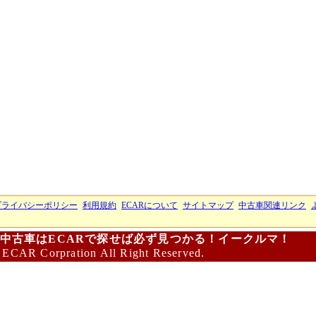
プライバシーポリシー
利用規約
ECARについて
サイトマップ
中古車関連リンク
中古車はECARで探せば必ず見つかる！イークルマ！
 ECAR Corpration All Right Reserved.