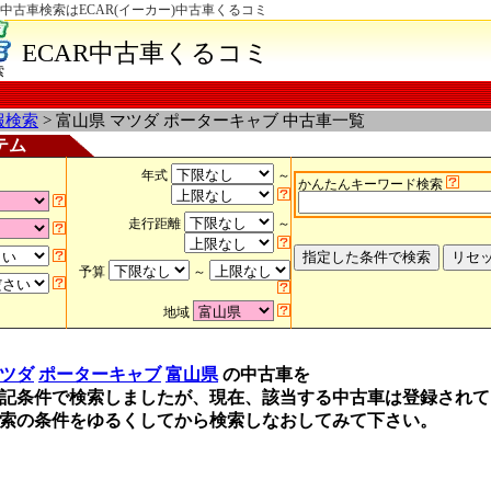
中古車検索はECAR(イーカー)中古車くるコミ
ECAR中古車くるコミ
索
報検索
> 富山県 マツダ ポーターキャブ 中古車一覧
テム
年式
～
かんたんキーワード検索
走行距離
～
予算
～
地域
ツダ
ポーターキャブ
富山県
の中古車を
記条件で検索しましたが、現在、該当する中古車は登録されて
索の条件をゆるくしてから検索しなおしてみて下さい。