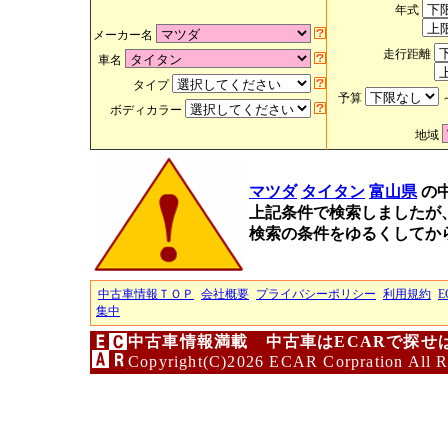
年式
メーカー名
走行距離
車名
タイプ
予算
ボディカラー
地域
マツダ
タイタン
富山県
の
上記条件で検索しましたが
検索の条件をゆるくしてか
中古車情報ＴＯＰ
会社概要
プライバシーポリシー
利用規約
E
集中
中古車情報満載 中古車はECARで探せ
Copyright(C)2026 ECAR Corpration All R