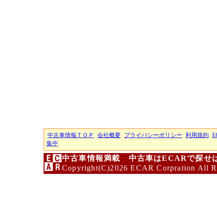
中古車情報ＴＯＰ
会社概要
プライバシーポリシー
利用規約
E
集中
中古車情報満載 中古車はECARで探せ
Copyright(C)2026 ECAR Corpration All R