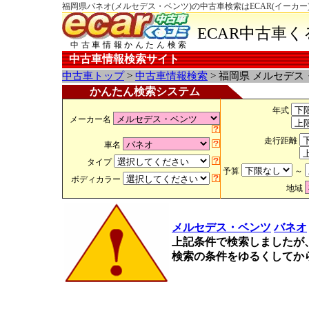
福岡県バネオ(メルセデス・ベンツ)の中古車検索はECAR(イーカー
ECAR中古車
中古車情報かんたん検索
中古車情報検索サイト
中古車トップ
>
中古車情報検索
> 福岡県 メルセデス
かんたん検索システム
年式
メーカー名
走行距離
車名
タイプ
予算
～
ボディカラー
地域
メルセデス・ベンツ
バネオ
上記条件で検索しましたが
検索の条件をゆるくしてか