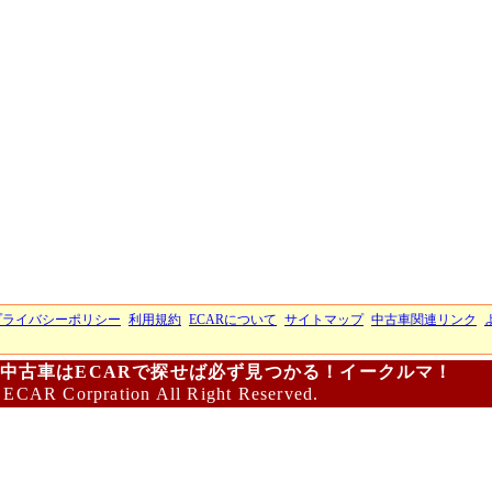
プライバシーポリシー
利用規約
ECARについて
サイトマップ
中古車関連リンク
中古車はECARで探せば必ず見つかる！イークルマ！
 ECAR Corpration All Right Reserved.