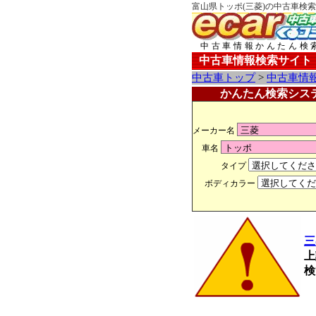
富山県トッポ(三菱)の中古車検索
中古車情報かんたん検
中古車情報検索サイト
中古車トップ
>
中古車情
かんたん検索シス
メーカー名
車名
タイプ
ボディカラー
三
上
検