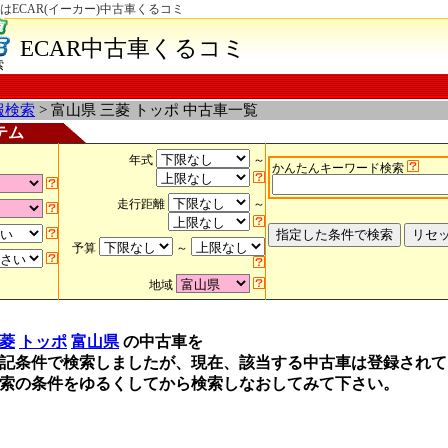
はECAR(イーカー)中古車くるコミ
ECAR中古車くるコミ
索
報検索
> 富山県 三菱 トッポ 中古車一覧
テム
年式
～
かんたんキーワード検索
走行距離
～
予算
～
地域
菱
トッポ
富山県
の中古車を
記条件で検索しましたが、現在、該当する中古車は登録されて
索の条件をゆるくしてから検索しなおしてみて下さい。