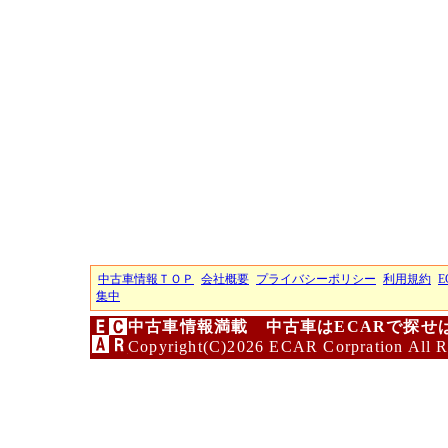
中古車情報ＴＯＰ
会社概要
プライバシーポリシー
利用規約
E
集中
中古車情報満載 中古車はECARで探せ
Copyright(C)2026 ECAR Corpration All R