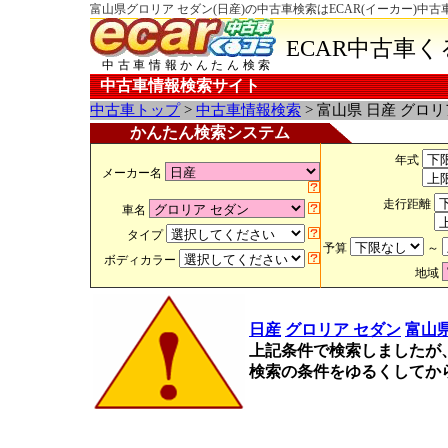
富山県グロリア セダン(日産)の中古車検索はECAR(イーカー)中
ECAR中古車
中古車情報かんたん検索
中古車情報検索サイト
中古車トップ
>
中古車情報検索
> 富山県 日産 グロ
かんたん検索システム
年式
メーカー名
走行距離
車名
タイプ
予算
～
ボディカラー
地域
日産
グロリア セダン
富山
上記条件で検索しましたが
検索の条件をゆるくしてか