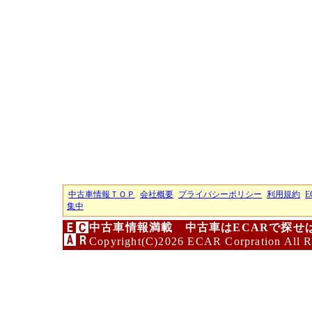
中古車情報ＴＯＰ
会社概要
プライバシーポリシー
利用規約
E
集中
中古車情報満載 中古車はECARで探せ
Copyright(C)2026 ECAR Corpration All R