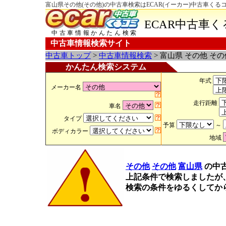
富山県その他(その他)の中古車検索はECAR(イーカー)中古車くる
ECAR中古車
中古車情報かんたん検索
中古車情報検索サイト
中古車トップ
>
中古車情報検索
> 富山県 その他 そ
かんたん検索システム
年式
メーカー名
走行距離
車名
タイプ
予算
～
ボディカラー
地域
その他
その他
富山県
の中
上記条件で検索しましたが
検索の条件をゆるくしてか