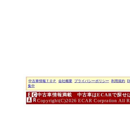
中古車情報ＴＯＰ
会社概要
プライバシーポリシー
利用規約
E
集中
中古車情報満載 中古車はECARで探せ
Copyright(C)2026 ECAR Corpration All R