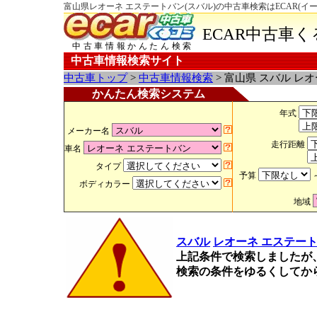
富山県レオーネ エステートバン(スバル)の中古車検索はECAR(イ
ECAR中古車
中古車情報かんたん検索
中古車情報検索サイト
中古車トップ
>
中古車情報検索
> 富山県 スバル レ
かんたん検索システム
年式
メーカー名
走行距離
車名
タイプ
予算
ボディカラー
地域
スバル
レオーネ エステー
上記条件で検索しましたが
検索の条件をゆるくしてか