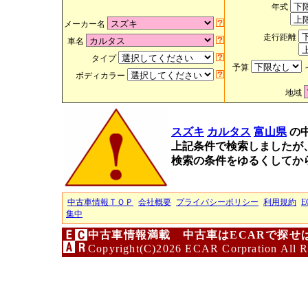
年式
メーカー名
走行距離
車名
タイプ
予算
ボディカラー
地域
スズキ
カルタス
富山県
の
上記条件で検索しましたが
検索の条件をゆるくしてか
中古車情報ＴＯＰ
会社概要
プライバシーポリシー
利用規約
E
集中
中古車情報満載 中古車はECARで探せ
Copyright(C)2026 ECAR Corpration All R