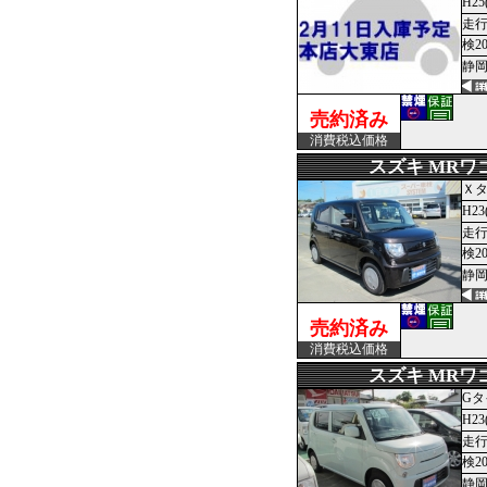
H25
走行
検2
静岡
売約済み
消費税込価格
スズキ MRワ
Ｘ
H23
走行
検2
静岡
売約済み
消費税込価格
スズキ MRワ
Gタ
H23
走行
検2
静岡