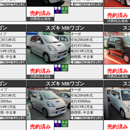
売約済み
売約済み
消費税込価格
消費税込価格
ゴン
スズキ MRワゴン
ス
イプ
ターボ
(2011)年式
H16(2004)年式
1855km
走行45558km
014年3月迄
検2013年2月迄
県- 中古車
静岡県- 中古車
売約済み
売約済み
消費税込価格
消費税込価格
ゴン
スズキ MRワゴン
ス
タイプ
ターボ
(2011)年式
H16(2004)年式
2083km
走行45000km
014年1月迄
検2013年2月迄
県- 中古車
静岡県- 中古車
売約済み
売約済み