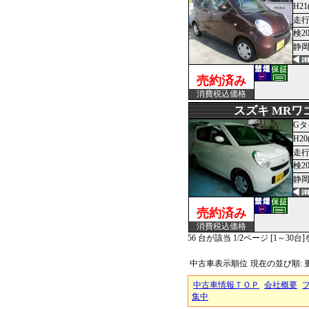
H21
走行
検2
静岡
売約済み
消費税込価格
スズキ MRワ
Gタ
H20
走行
検2
静岡
売約済み
消費税込価格
56 台が該当 1/2ページ [1～30台
中古車表示順位
現在の並び順:
中古車情報ＴＯＰ
会社概要
集中