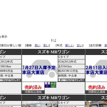
]を表示
1
|
2
 更新日が新しい順
[価格
高い
安い
] [年式
新しい
古い
] [走行距離
ゴン
スズキ MRワゴン
ス
イプ
Gタイプ
(2012)年式
H24(2012)年式
8614km
走行641km
988年0月迄
検2015年12月迄
県- 中古車
静岡県- 中古車
売約済み
売約済み
消費税込価格
消費税込価格
ゴン
スズキ MRワゴン
ス
イプ
Gタイプ