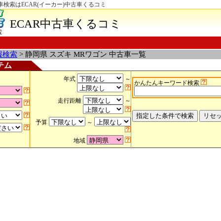
車検索はECAR(イーカー)中古車くるコミ
ECAR中古車くるコミ
索
報検索
> 静岡県 スズキ MRワゴン 中古車一覧
テム
年式
～
かんたんキーワード検索
走行距離
～
予算
～
地域