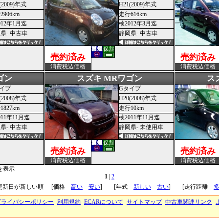
(2009)年式
H21(2009)年式
2906km
走行616km
012年1月迄
検2012年3月迄
県- 中古車
静岡県- 中古車
売約済み
売約済み
消費税込価格
消費税込価格
ゴン
スズキ MRワゴン
ス
イプ
Gタイプ
(2008)年式
H20(2008)年式
1827km
走行10km
011年11月迄
検2011年11月迄
県- 中古車
静岡県- 未使用車
売約済み
売約済み
消費税込価格
消費税込価格
]を表示
1
|
2
 更新日が新しい順
[価格
高い
安い
] [年式
新しい
古い
] [走行距離
プライバシーポリシー
利用規約
ECARについて
サイトマップ
中古車関連リンク