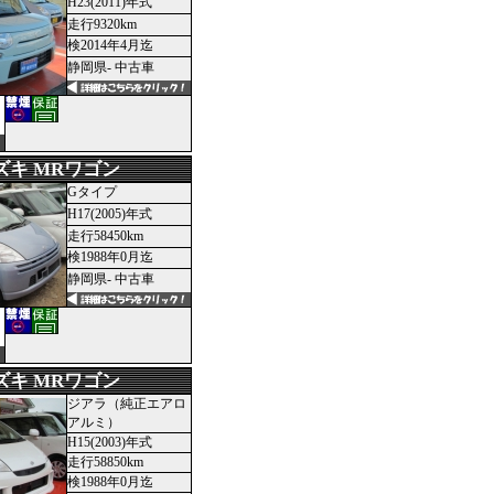
H23(2011)年式
走行9320km
検2014年4月迄
静岡県- 中古車
ズキ MRワゴン
Gタイプ
H17(2005)年式
走行58450km
検1988年0月迄
静岡県- 中古車
ズキ MRワゴン
ジアラ（純正エアロ
アルミ）
H15(2003)年式
走行58850km
検1988年0月迄