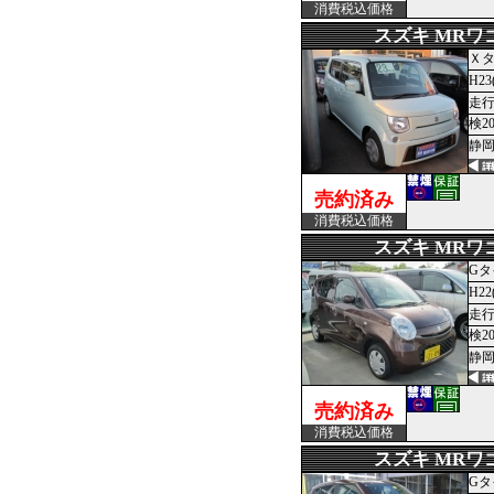
消費税込価格
スズキ MRワ
Ｘ
H23
走行
検2
静岡
売約済み
消費税込価格
スズキ MRワ
Gタ
H22
走行1
検2
静岡
売約済み
消費税込価格
スズキ MRワ
Gタ