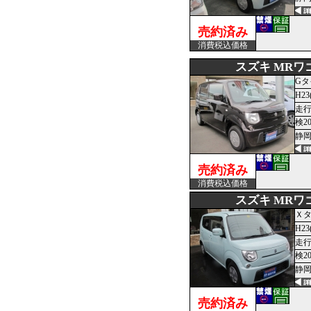
売約済み
消費税込価格
スズキ MRワ
Gタ
H23
走行
検2
静岡
売約済み
消費税込価格
スズキ MRワ
Ｘ
H23
走行
検2
静岡
売約済み