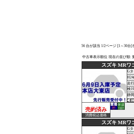
56 台が該当 1/2ページ [1～30台
中古車表示順位
現在の並び順:
スズキ MRワ
Gタ
H24
走行1
検1
静岡
売約済み
消費税込価格
スズキ MRワ
Gタ