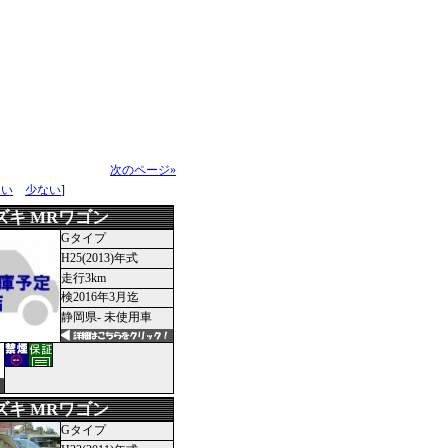
次のページ»
多い
少ない
]
ズキ MRワゴン
Gタイプ
H25(2013)年式
走行3km
検2016年3月迄
静岡県- 未使用車
ズキ MRワゴン
Gタイプ