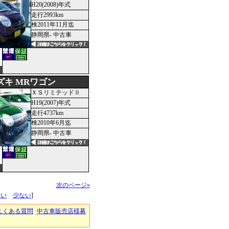
H20(2008)年式
走行2993km
検2011年11月迄
静岡県- 中古車
ズキ MRワゴン
ＸＳリミテッドⅡ
H19(2007)年式
走行4737km
検2010年6月迄
静岡県- 中古車
次のページ»
多い
少ない
]
よくある質問
中古車販売店様募