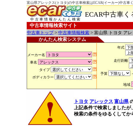
富山県アレックス(トヨタ)の中古車検索はECAR(イーカー)中古車
ECAR中古車
中古車情報かんたん検索
中古車情報検索サイト
中古車トップ
>
中古車情報検索
> 富山県 トヨタ ア
かんたん検索システム
年式
メーカー名
走行距離
車名
タイプ
予算
ボディカラー
地域
トヨタ
アレックス
富山県
上記条件で検索しましたが
検索の条件をゆるくしてか