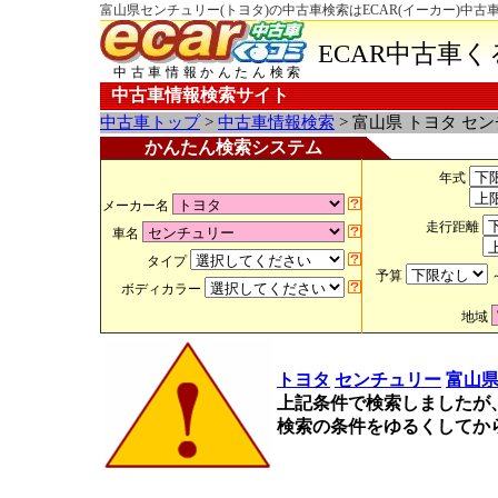
富山県センチュリー(トヨタ)の中古車検索はECAR(イーカー)中古
ECAR中古車
中古車情報かんたん検索
中古車情報検索サイト
中古車トップ
>
中古車情報検索
> 富山県 トヨタ セ
かんたん検索システム
年式
メーカー名
走行距離
車名
タイプ
予算
ボディカラー
地域
トヨタ
センチュリー
富山
上記条件で検索しましたが
検索の条件をゆるくしてか