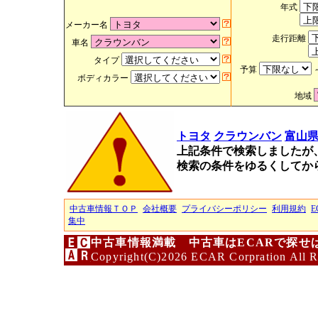
年式
メーカー名
走行距離
車名
タイプ
予算
ボディカラー
地域
トヨタ
クラウンバン
富山
上記条件で検索しましたが
検索の条件をゆるくしてか
中古車情報ＴＯＰ
会社概要
プライバシーポリシー
利用規約
E
集中
中古車情報満載 中古車はECARで探せ
Copyright(C)2026 ECAR Corpration All R