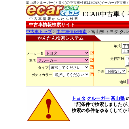
富山県クルーガー(トヨタ)の中古車検索はECAR(イーカー)中古車
ECAR中古車
中古車情報かんたん検索
中古車情報検索サイト
中古車トップ
>
中古車情報検索
> 富山県 トヨタ ク
かんたん検索システム
年式
メーカー名
走行距離
車名
タイプ
予算
ボディカラー
地域
トヨタ
クルーガー
富山県
上記条件で検索しましたが
検索の条件をゆるくしてか