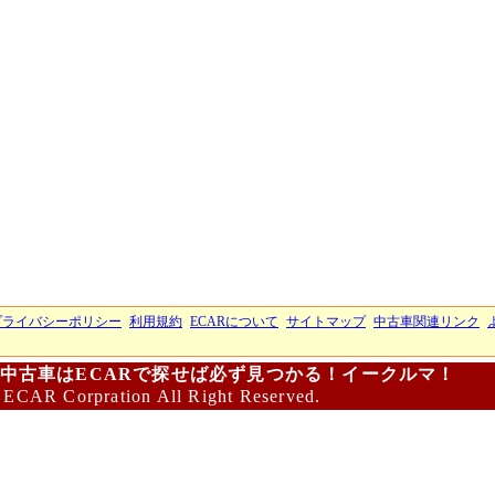
プライバシーポリシー
利用規約
ECARについて
サイトマップ
中古車関連リンク
中古車はECARで探せば必ず見つかる！イークルマ！
 ECAR Corpration All Right Reserved.