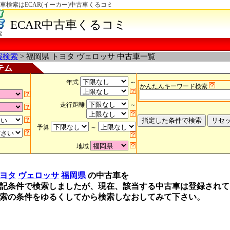
車検索はECAR(イーカー)中古車くるコミ
ECAR中古車くるコミ
索
報検索
> 福岡県 トヨタ ヴェロッサ 中古車一覧
テム
年式
～
かんたんキーワード検索
走行距離
～
予算
～
地域
ヨタ
ヴェロッサ
福岡県
の中古車を
記条件で検索しましたが、現在、該当する中古車は登録されて
索の条件をゆるくしてから検索しなおしてみて下さい。