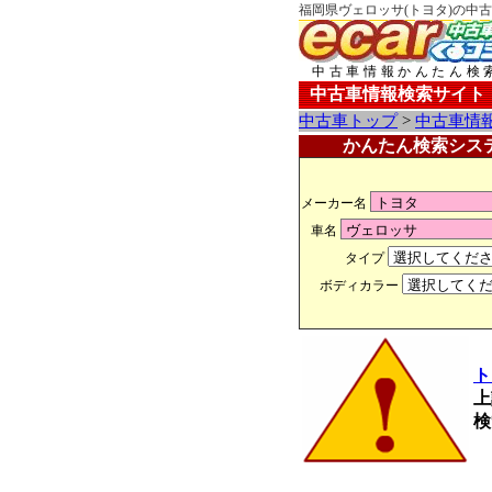
福岡県ヴェロッサ(トヨタ)の中古
中古車情報かんたん検
中古車情報検索サイト
中古車トップ
>
中古車情
かんたん検索シス
メーカー名
車名
タイプ
ボディカラー
ト
上
検