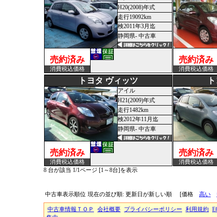
H20(2008)年式
走行19092km
検2011年3月迄
静岡県- 中古車
売約済み
売約済み
消費税込価格
消費税込価格
トヨタ ヴィッツ
ト
アイル
H21(2009)年式
走行1482km
検2012年11月迄
静岡県- 中古車
売約済み
売約済み
消費税込価格
消費税込価格
8 台が該当 1/1ページ [1～8台]を表示
中古車表示順位
現在の並び順: 更新日が新しい順
[価格
高い
中古車情報ＴＯＰ
会社概要
プライバシーポリシー
利用規約
E