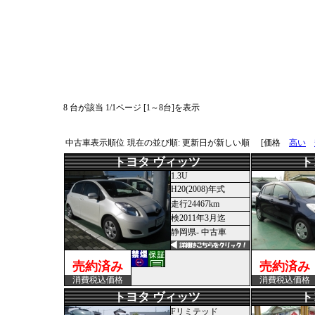
8 台が該当 1/1ページ [1～8台]を表示
中古車表示順位
現在の並び順: 更新日が新しい順
[価格
高い
トヨタ ヴィッツ
ト
1.3U
H20(2008)年式
走行24467km
検2011年3月迄
静岡県- 中古車
売約済み
売約済み
消費税込価格
消費税込価格
トヨタ ヴィッツ
ト
Fリミテッド