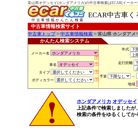
富山県オデッセイ(ホンダアメリカ)の中古車検索はECAR(イーカー
ECAR中古車
中古車情報かんたん検索
中古車情報検索サイト
中古車トップ
>
中古車情報検索
> 富山県 ホンダアメ
かんたん検索システム
年式
メーカー名
走行距離
車名
タイプ
予算
～
ボディカラー
地域
ホンダアメリカ
オデッセイ
上記条件で検索しましたが
検索の条件をゆるくしてか