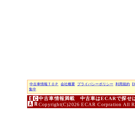
中古車情報ＴＯＰ
会社概要
プライバシーポリシー
利用規約
E
集中
中古車情報満載 中古車はECARで探せ
Copyright(C)2026 ECAR Corpration All R