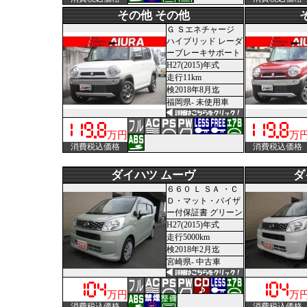
その他 その他
Ｇ Ｓエネチャージ
ハイブリッド レーダ
ーブレーキサポート
H27(2015)年式
走行11km
検2018年8月迄
福岡県- 未使用車
万円
万
消費税込価格
消費税込価格
ダイハツ ムーヴ
ダ
６６０ Ｌ ＳＡ ・Ｃ
Ｄ・マット・バイザ
ー付保証書 グリーン
H27(2015)年式
走行5000km
検2018年2月迄
宮崎県- 中古車
万円
万
消費税込価格
消費税込価格