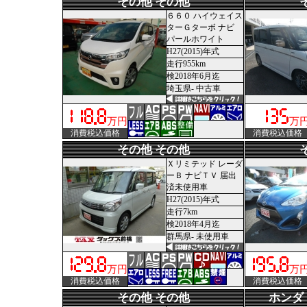
その他 その他
６６０ ハイウェイス
ターＧターボ ナビ
パールホワイト
H27(2015)年式
走行955km
検2018年6月迄
埼玉県- 中古車
万円
万
消費税込価格
消費税込価格
その他 その他
Ｘリミテッド レーダ
ーＢ ナビＴＶ 届出
済未使用車
H27(2015)年式
走行7km
検2018年4月迄
群馬県- 未使用車
万円
万
消費税込価格
消費税込価格
その他 その他
ホンダ