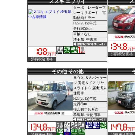
スズキ エブリイ
ス
ターボ レーダーブ
レーキサポート 電
動格納ミラー
H27(2015)年式
走行2050km
車検：なし
埼玉県- 中古車
万
万円
消費税込価格
消費税込価格
その他 その他
ＢＯＸ ＳＳパッケー
ジ 両電Ｓドア リヤ
スライドＳ 届出済未
使用車
H27(2015)年式
走行8km
検2018年10月迄
群馬県- 未使用車
万円
万
消費税込価格
消費税込価格