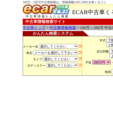
100万～200万中古車検索は、情報満載のECAR中古車くるコミ
ECAR中古車
中古車情報かんたん検索
中古車情報検索サイト
中古車トップ
>
中古車情報検索
> 100万～200万 中
かんたん検索システム
年式
メーカー名
走行距離
車名
タイプ
予算
ボディカラー
地域