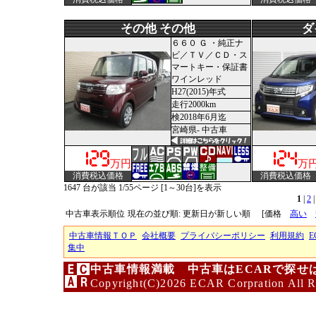
その他 その他
ダ
６６０ Ｇ ・純正ナ
ビ／ＴＶ／ＣＤ・ス
マートキー・保証書
ワインレッド
H27(2015)年式
走行2000km
検2018年6月迄
宮崎県- 中古車
万円
万
消費税込価格
消費税込価格
1647 台が該当 1/55ページ [1～30台]を表示
1
|
2
中古車表示順位
現在の並び順: 更新日が新しい順
[価格
高い
中古車情報ＴＯＰ
会社概要
プライバシーポリシー
利用規約
E
集中
中古車情報満載 中古車はECARで探せ
Copyright(C)2026 ECAR Corpration All R