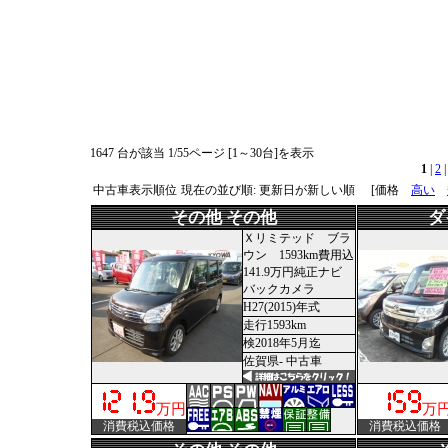
1647 台が該当 1/55ページ [1～30台]を表示
1
|
2
中古車表示順位
現在の並び順: 更新日が新しい順
[価格
高い
その他 その他
ダ
Ｘリミテッド ブラ
ウン 1593km費用込
141.9万円純正ナビ
バックカメラ
H27(2015)年式
走行1593km
検2018年5月迄
佐賀県- 中古車
万円
万
消費税込価格
消費税込価格