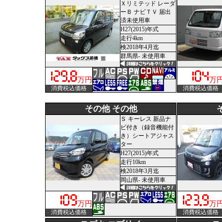
Ｘリミテッド レーダ
ーＢ ナビＴＶ 届出
済未使用車
H27(2015)年式
走行4km
検2018年4月迄
群馬県- 未使用車
万円
万
消費税込価格
消費税込価格
その他 その他
Ｓ キーレス 新品ナ
ビ付き（録音機能付
き）シートアジャス
ター
H27(2015)年式
走行10km
検2018年3月迄
岡山県- 未使用車
万円
万
消費税込価格
消費税込価格