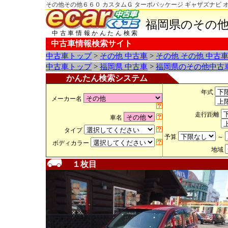
その他その他６６０ カスタムＧ ターボパッケージ ギャザズナビ 
福岡県のその他
中古車情報かんたん検索
中古車情報検索サイト
中古車トップ
>
その他 中古車
>
その他 その他 中古
中古車トップ
>
福岡県 中古車
>
福岡県のその他中古
かんたん検索システム
年式
メーカー名
走行距離
車名
タイプ
予算
～
ボディカラー
地域
１枚目