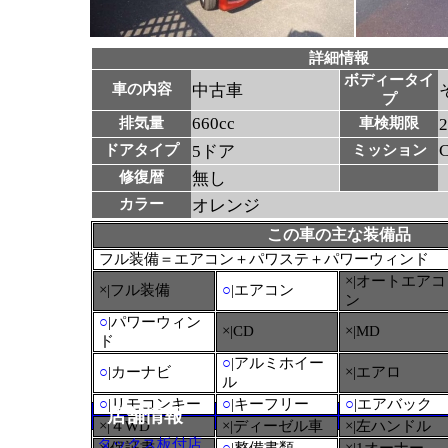
詳細情報
ボディータイ
車の内容
中古車
プ
660cc
排気量
車検期限
ドアタイプ
5ドア
ミッション
修復暦
無し
カラー
オレンジ
この車の主な装備品
フル装備＝エアコン＋パワステ＋パワーウィンド
×|オートエアコ
×|フル装備
○
|エアコン
ン
○
|パワーウィン
×|CD
×|MD
ド
○
|アルミホイー
○
|カーナビ
×|エアロ
ル
○
|リモコンキー
○
|キーフリー
○
|エアバック
店舗情報
×|４WD
×|ディーゼル車
×|左ハンドル
タックス板付店