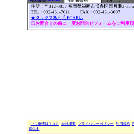
×|保証書
○
|整備書類
×|1オーナー
住所：〒812-0857 福岡県福岡市博多区西月隈3-15-
TEL：092-431-7611 FAX：092-431-3007
★タックス板付店ECAR店
◎お問合せの前に一度お問合せフォームをご利用頂
中古車情報ＴＯＰ
会社概要
プライバシーポリシー
利用規約
募集中