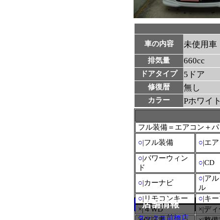
車の内容
未使用車
660cc
排気量
ドアタイプ
5ドア
修復暦
無し
カラー
Pホワイ
フル装備＝エアコン＋パ
○
|フル装備
○
|エ
○
|パワーウィン
○
|CD
ド
○
|ア
○
|カーナビ
ル
○
|リモコンキー
○
|キ
店舗情報
×|４WD
×|デ
タックス前橋店