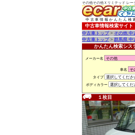
その他その他Ｘリミテッド レー
中古車情報かんたん検
中古車情報検索サイト
中古車トップ
>
その他 中
中古車トップ
>
群馬県 中
かんたん検索シス
メーカー名
車名
タイプ
ボディカラー
１枚目