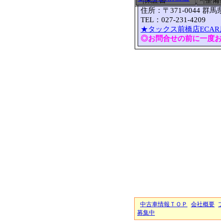
×|保証書
×|整
住所：〒371-0044 群
TEL：027-231-4209 
★タックス前橋店ECAR
◎お問合せの前に一度
中古車情報ＴＯＰ
会社概要
募集中