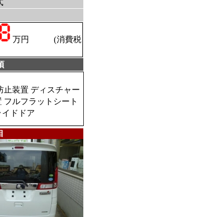
式
万円 (消費税
項
防止装置 ディスチャー
置 フルフラットシート
ライドドア
目
Ｂ ＨＩＤ 両側電動
車