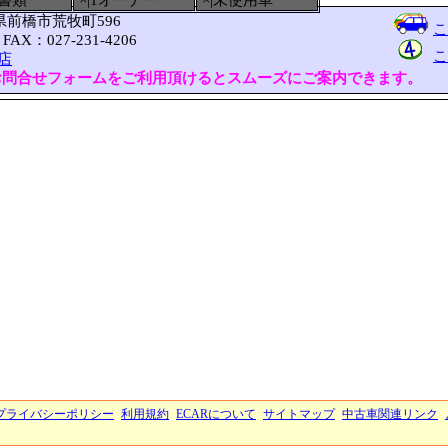
備書類
×|1オーナー
×|未使用車
馬県前橋市荒牧町596
こ
FAX：027-231-4206
こ
店
お問合せフォームをご利用頂けるとスムーズにご案内できます。
プライバシーポリシー
利用規約
ECARについて
サイトマップ
中古車関連リンク