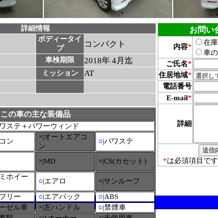
詳細情報
お問い
ボディータイ
在庫
コンパクト
内容
*
プ
車の
車検期限
2018年 4月迄
ご氏名
*
AT
ミッション
住居地域
*
電話番号
E-mail
*
ト
この車の主な装備品
詳細
ワステ＋パワーウィンド
×|オートエアコ
アコン
○
|パワステ
ン
*
は必須項目です
×|MD
×|CS(カセット)
ルミホイー
○
|エアロ
×|サンルーフ
ーフリー
○
|エアバック
○
|ABS
ィーゼル車
×|左ハンドル
○
|禁煙車