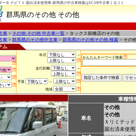
ダーＢ ナビＴＶ 届出済未使用車-群馬県の中古車検索はECAR中古車くるコミ
群馬県のその他 その他
索
古車
>
その他 その他 中古車一覧
> タックス前橋店のその他
古車
>
群馬県のその他中古車
>
群馬県のその他その他 検索
> その
テム
年式
～
かんたんキーワード検索
走行距離
～
予算
～
地域
車種情
その他
その他
車名
Ｘリミテッド
届出済未使用