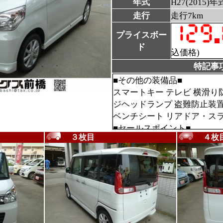
年式
H27(2015)年
走行
走行7km
プライスボー
ド
込価格)
特記事
■その他の装備品■
スマートキー テレビ 横滑り
ジヘッドランプ 盗難防止装
ベンチシート リアドア・ス
■セールスポイント■
３枚目
４枚
エアロ アルミ レーダー
スライドＤ ナビ 特別仕様