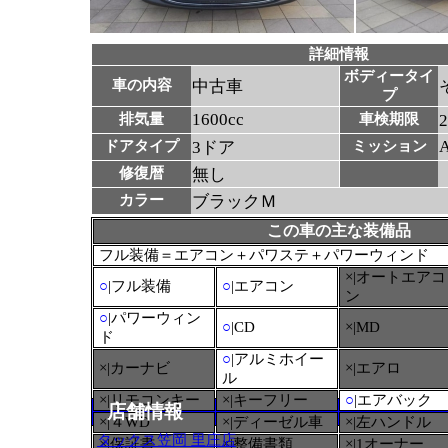
詳細情報
ボディータイ
車の内容
中古車
プ
1600cc
排気量
車検期限
ドアタイプ
3ドア
ミッション
修復暦
無し
カラー
ブラックＭ
この車の主な装備品
フル装備＝エアコン＋パワステ＋パワーウィンド
×|オートエアコ
○
|フル装備
○
|エアコン
ン
○
|パワーウィン
○
|CD
×|MD
ド
○
|アルミホイー
×|カーナビ
×|エアロ
ル
×|リモコンキー
×|キーフリー
○
|エアバック
店舗情報
×|４WD
×|ディーゼル車
×|左ハンドル
タックス笠岡 里庄店
×|保証書
×|整備書類
×|1オーナー