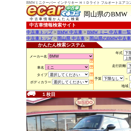
BMWミニクーパー インテリキー ＨＩＤライト フルオートエアコ
岡山県のBMW
中古車情報かんたん検索
中古車情報検索サイト
中古車トップ
>
BMW 中古車
>
BMW ミニ 中古車一覧
中古車トップ
>
岡山県 中古車
>
岡山県のBMW中古車
かんたん検索システム
年式
メーカー名
走行距離
車名
タイプ
予算
～
ボディカラー
地域
１枚目