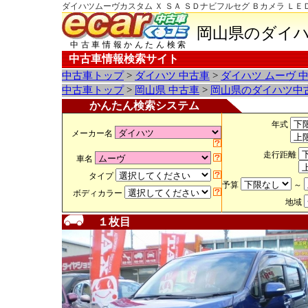
ダイハツムーヴカスタム Ｘ ＳＡ ＳＤナビフルセグ Ｂカメラ ＬＥ
岡山県のダイハ
中古車情報かんたん検索
中古車情報検索サイト
中古車トップ
>
ダイハツ 中古車
>
ダイハツ ムーヴ 
中古車トップ
>
岡山県 中古車
>
岡山県のダイハツ中
かんたん検索システム
年式
メーカー名
走行距離
車名
タイプ
予算
～
ボディカラー
地域
１枚目