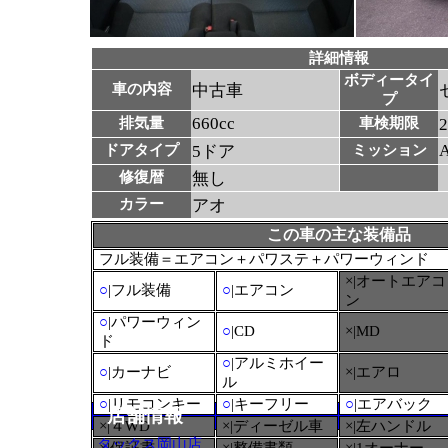
詳細情報
ボディータイ
車の内容
中古車
プ
660cc
排気量
車検期限
ドアタイプ
5ドア
ミッション
修復暦
無し
カラー
アオ
この車の主な装備品
フル装備＝エアコン＋パワステ＋パワーウィンド
×|オートエアコ
○
|フル装備
○
|エアコン
ン
○
|パワーウィン
○
|CD
×|MD
ド
○
|アルミホイー
○
|カーナビ
×|エアロ
ル
○
|リモコンキー
○
|キーフリー
○
|エアバック
店舗情報
×|４WD
×|ディーゼル車
×|左ハンドル
タックス岡山店