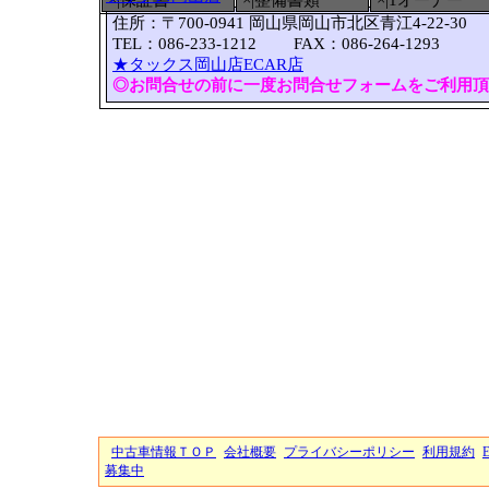
×|保証書
×|整備書類
×|1オーナー
住所：〒700-0941 岡山県岡山市北区青江4-22-30
TEL：086-233-1212 FAX：086-264-1293
★タックス岡山店ECAR店
◎お問合せの前に一度お問合せフォームをご利用頂
中古車情報ＴＯＰ
会社概要
プライバシーポリシー
利用規約
募集中