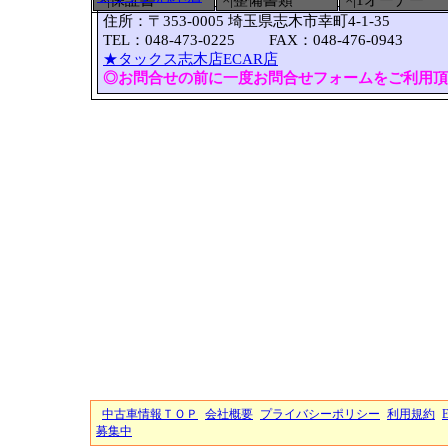
×|保証書
×|整備書類
×|1オーナー
住所：〒353-0005 埼玉県志木市幸町4-1-35
TEL：048-473-0225 FAX：048-476-0943
★タックス志木店ECAR店
◎お問合せの前に一度お問合せフォームをご利用頂
中古車情報ＴＯＰ
会社概要
プライバシーポリシー
利用規約
募集中