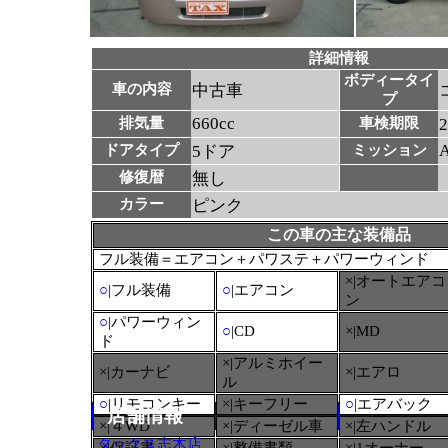
詳細情報
ボディータイ
車の内容
中古車
プ
660cc
排気量
車検期限
ドアタイプ
5ドア
ミッション
修復暦
無し
カラー
ピンク
この車の主な装備品
フル装備＝エアコン＋パワステ＋パワーウィンド
×|オートエアコ
○
|フル装備
○
|エアコン
ン
○
|パワーウィン
○
|CD
×|MD
ド
×|アルミホイー
×|カーナビ
×|エアロ
ル
○
|リモコンキー
×|キーフリー
○
|エアバック
店舗情報
×|４WD
×|ディーゼル車
×|左ハンドル
タックス志木店