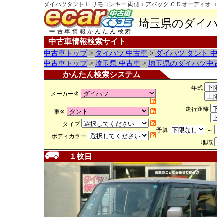
ダイハツタントＬ リモコンキー 両側エアバッグ ＣＤオーディオ 
埼玉県のダイハ
中古車情報かんたん検索
中古車情報検索サイト
中古車トップ
>
ダイハツ 中古車
>
ダイハツ タント 
中古車トップ
>
埼玉県 中古車
>
埼玉県のダイハツ中
かんたん検索システム
年式
メーカー名
走行距離
車名
タイプ
予算
～
ボディカラー
地域
１枚目