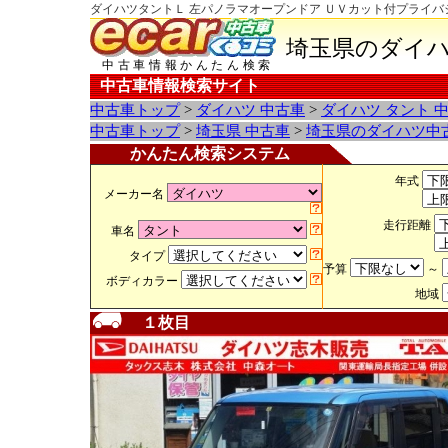
ダイハツタントＬ 左パノラマオープンドア ＵＶカット付プライバ
埼玉県のダイハ
中古車情報かんたん検索
中古車情報検索サイト
中古車トップ
>
ダイハツ 中古車
>
ダイハツ タント 
中古車トップ
>
埼玉県 中古車
>
埼玉県のダイハツ中
かんたん検索システム
年式
メーカー名
走行距離
車名
タイプ
予算
～
ボディカラー
地域
１枚目