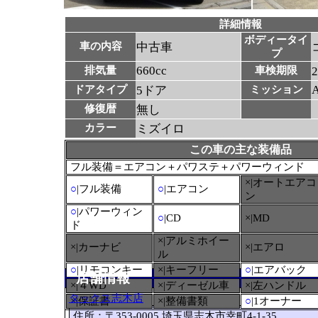
詳細情報
ボディータイ
車の内容
中古車
プ
660cc
排気量
車検期限
ドアタイプ
5ドア
ミッション
修復暦
無し
カラー
ミズイロ
この車の主な装備品
フル装備＝エアコン＋パワステ＋パワーウィンド
×|オートエアコ
○
|フル装備
○
|エアコン
ン
○
|パワーウィン
○
|CD
×|MD
ド
×|アルミホイー
×|カーナビ
×|エアロ
ル
○
|リモコンキー
×|キーフリー
○
|エアバック
店舗情報
×|４WD
×|ディーゼル車
×|左ハンドル
タックス志木店
×|保証書
×|整備書類
○
|1オーナー
住所：〒353-0005 埼玉県志木市幸町4-1-35