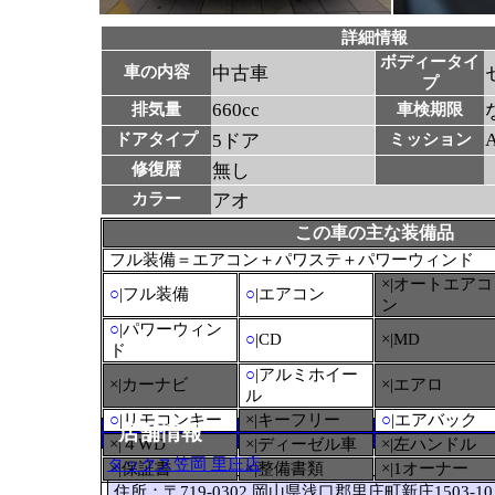
詳細情報
ボディータイ
車の内容
中古車
プ
660cc
排気量
車検期限
ドアタイプ
5ドア
ミッション
修復暦
無し
カラー
アオ
この車の主な装備品
フル装備＝エアコン＋パワステ＋パワーウィンド
×|オートエアコ
○
|フル装備
○
|エアコン
ン
○
|パワーウィン
○
|CD
×|MD
ド
○
|アルミホイー
×|カーナビ
×|エアロ
ル
○
|リモコンキー
×|キーフリー
○
|エアバック
店舗情報
×|４WD
×|ディーゼル車
×|左ハンドル
タックス笠岡 里庄店
×|保証書
×|整備書類
×|1オーナー
住所：〒719-0302 岡山県浅口郡里庄町新庄1503-10