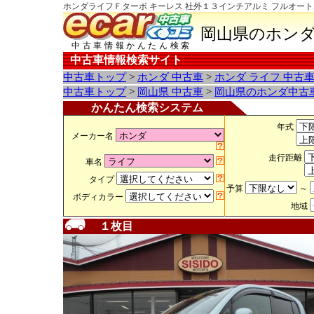
ホンダライフＦターボ キーレス 社外１３インチアルミ フルオート
岡山県のホンダ
中古車情報かんたん検索
中古車情報検索サイト
中古車トップ
>
ホンダ 中古車
>
ホンダ ライフ 中古
中古車トップ
>
岡山県 中古車
>
岡山県のホンダ中古
かんたん検索システム
年式
メーカー名
走行距離
車名
タイプ
予算
～
ボディカラー
地域
１枚目