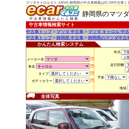
マツダキャロルＧⅡ-ABS付-静岡県の中古車検索はECAR中古車く
静岡県のマツダ
中古車情報かんたん検索
中古車情報検索サイト
中古車トップ
>
マツダ 中古車
>
マツダ キャロル 中
中古車トップ
>
静岡県 中古車
>
静岡県のマツダ中古
かんたん検索システム
年式
メーカー名
走行距離
車名
タイプ
予算
ボディカラー
地域
全体写真