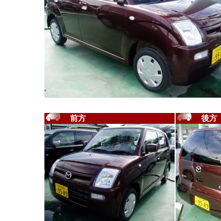
前方
後方