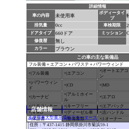
詳細情報
ボディータイ
車の内容
未使用車
プ
0cc
排気量
車検期限
ドアタイプ
660ドア
ミッション
修復暦
無し
カラー
ブラウン
この車の主な装備品
フル装備＝エアコン＋パワステ＋パワーウィンド
×|オートエアコ
×|フル装備
×|エアコン
ン
×|パワーウィン
×|CD
×|MD
ド
×|アルミホイー
×|カーナビ
×|エアロ
ル
×|リモコンキー
×|キーフリー
×|エアバック
店舗情報
×|４WD
×|ディーゼル車
×|左ハンドル
未使用車大型展示場松下モータース
○
|保証書
×|整備書類
×|1オーナー
住所：〒437-1415 静岡県掛川市菊浜59-1